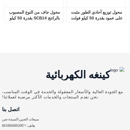
محول توزيع أحادي الطور مثبت 
محول جاف من النوع المصبوب 
على عمود بقدرة 50 كيلو فولت 
بالراتنج SCB14 بقدرة 50 كيلو 
أمبير D13 10 كيلو فولت/0.23 
فولت أمبير
كيلو فولت
كينغه الكهربائية
مع الجودة العالية والأسعار المعقولة والخدمة في الوقت المناسب،
نحن نقدم المنتجات والخدمات الأكثر مرضية لعملائنا!
اتصل بنا
مبيعات الصين:
السيدة صن
هاتف:
+8618866892087