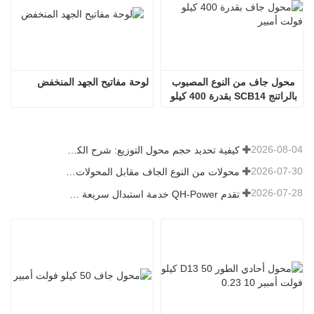
محول جاف من النوع المصبوب 
لوحة مفاتيح الجهد المنخفض
بالراتنج SCB14 بقدرة 400 كيلو 
فولت أمبير
2026-08-04
كيفية تحديد حجم محول التوزيع: شرح الكيلوفولت أمبير والجهد والحمل
2026-07-30
محولات من النوع الجاف مقابل المحولات المغمورة بالزيت: كيفية اختيار النوع المناسب لمشروعك
2026-07-28
تقدم QH-Power خدمة استبدال سريعة في الموقع لمحول العزل الجاف المعتمد من UL في مصنع البطاريات في كاليفورنيا