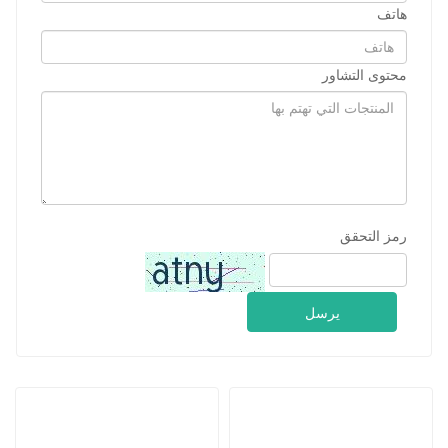
هاتف
محتوى التشاور
رمز التحقق
يرسل