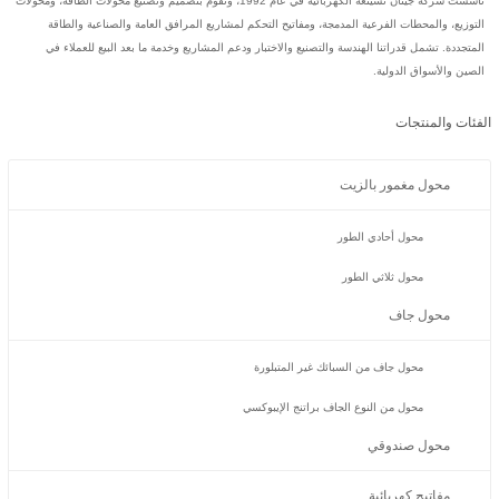
تأسست شركة جينان تشينغه الكهربائية في عام 1992، وتقوم بتصميم وتصنيع محولات الطاقة، ومحولات
التوزيع، والمحطات الفرعية المدمجة، ومفاتيح التحكم لمشاريع المرافق العامة والصناعية والطاقة
المتجددة. تشمل قدراتنا الهندسة والتصنيع والاختبار ودعم المشاريع وخدمة ما بعد البيع للعملاء في
الصين والأسواق الدولية.
الفئات والمنتجات
محول مغمور بالزيت
محول أحادي الطور
محول ثلاثي الطور
محول جاف
محول جاف من السبائك غير المتبلورة
محول من النوع الجاف براتنج الإيبوكسي
محول صندوقي
مفاتيح كهربائية