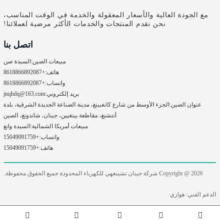
مع الجودة العالية والأسعار المعقولة والخدمة في الوقت المناسب،
نحن نقدم المنتجات والخدمات الأكثر مرضية لعملائنا!
اتصل بنا
مبيعات الصين:
السيدة صن
هاتف:
+8618866892087
واتساب:
+8618866892087
بريد إلكتروني:
jnqhdq@163.com
عنوان الصين:
الجزء الأوسط من شارع كانغبينغ، مدينة الصناعة الجديدة الشرقية، بلدة
أنتشنغ، مقاطعة بينغيين، جينان، شاندونغ، الصين
مبيعات أمريكا الشمالية:
السيدة وانغ
واتساب:
+15049091759
هاتف:
+15049091759
Copyright @ 2026
شركة جينان تشينغهي للكهرباء المحدودة جميع الحقوق محفوظة.
الدعم الفني: هوازي