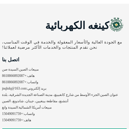
كينغه الكهربائية
مع الجودة العالية والأسعار المعقولة والخدمة في الوقت المناسب،
نحن نقدم المنتجات والخدمات الأكثر مرضية لعملائنا!
اتصل بنا
مبيعات الصين:
السيدة صن
هاتف:
+8618866892087
واتساب:
+8618866892087
بريد إلكتروني:
jnqhdq@163.com
عنوان الصين:
الجزء الأوسط من شارع كانغبينغ، مدينة الصناعة الجديدة الشرقية، بلدة
أنتشنغ، مقاطعة بينغيين، جينان، شاندونغ، الصين
مبيعات أمريكا الشمالية:
السيدة وانغ
واتساب:
+15049091759
هاتف:
+15049091759