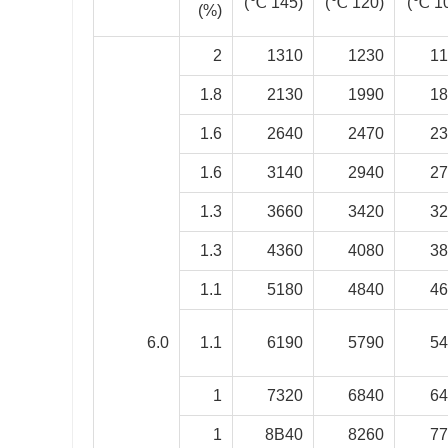
(145 ℃)
(120 ℃)
%)
(
2
1310
1230
1
1.8
2130
1990
1
1.6
2640
2470
2
1.6
3140
2940
2
1.3
3660
3420
3
1.3
4360
4080
3
1.1
5180
4840
4
6.0
1.1
6190
5790
5
1
7320
6840
6
1
8B40
8260
7