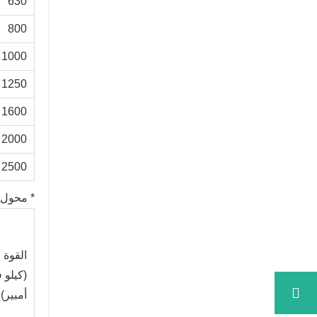
630
800
1000
1250
1600
2000
2500
* محول من
القوة 
(كيلو 
أمبير)