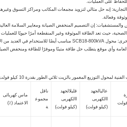
للحفاظ على العمليات.
التجارية: إنه حل مثالي لتزويد مجمعات المكاتب ومراكز التسوق وغيرها
ثوقة وفعالة.
والمستشفيات: إن التصميم المنخفض الصيانة ومعايير السلامة العالية ي
الصحية، حيث تعد الطاقة الموثوقة وغير المنقطعة أمرًا حيويًا للعمليات ا
مواقع أخرى: محول SCB18-800kVA مناسب أيضًا للاستخدا
العامة وأي موقع يتطلب حل طاقة متينًا وموفرًا للطاقة ومنخفض الصيان
الفنية لمحول التوزيع المغمور بالزيت ثلاثي الطور بقدرة 10 كيلو فولت
عالي
الجهد
قليل
الجهد
ناقل
ة
ماس كهربائى
االكهربى
االكهربى
مجموع
فولت
الاعتماد (٪)
(كيلو فولت)
(كيلو فولت)
ة