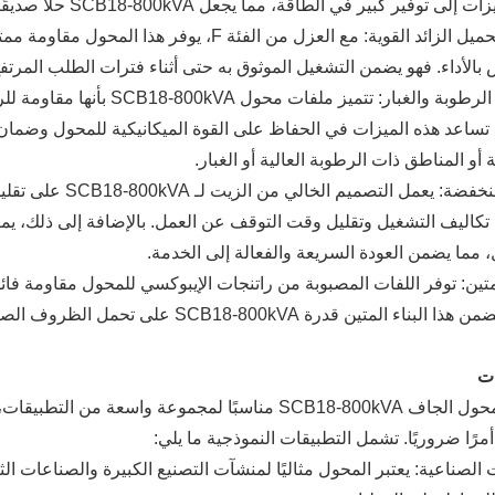
فير كبير في الطاقة، مما يجعل SCB18-800kVA حلاً صديقًا للبيئة وفعالاً من حيث التكلفة لتوزيع الطاقة.
سعة التحميل الزائد القوية: مع العزل من الفئة F
الأداء. فهو يضمن التشغيل الموثوق به حتى أثناء فترات الطلب المرتفع، م
مقاومة الرطوبة والغبار: تتمي
تساعد هذه الميزات في الحفاظ على القوة الميكانيكية للمحول وضمان ال
 أو المناطق ذات الرطوبة العالية أو الغبار.
صيانة منخفضة: يعمل
تكاليف التشغيل وتقليل وقت التوقف عن العمل. بالإضافة إلى ذلك، ي
 مما يضمن العودة السريعة والفعالة إلى الخدمة.
لمتين: توفر اللفات المصبوبة من راتنجات الإيبوكسي للمحول مقاومة فائقة
البرق. يضمن هذا البناء المتين قدرة VA
ات
يعتبر المحول الجاف SCB18-800kVA مناسبًا لمجموعة وا
أمرًا ضروريًا. تشمل التطبيقات النموذجية ما يلي:
الصناعية: يعتبر المحول مثاليًا لمنشآت التصنيع الكبيرة والصناعات الثق