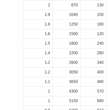
2
870
130
1.9
1040
150
1.8
1250
180
1.6
1500
120
1.5
1800
240
1.4
2200
280
1.2
2600
340
1.2
3050
400
1.1
3650
480
1
4300
570
1
5150
680