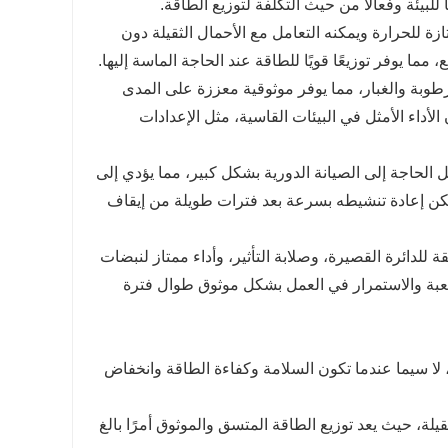
، يوفر هذا المحول مقاومة ممتازة للحرارة ويمكنه التعامل مع الأحمال الثقيلة دون
ما يوفر توزيعًا قويًا للطاقة عند الحاجة الماسة إليها.
ز ملفات محول SCB18-800kVA بأنها مقاومة للرطوبة والغبار، مما يوفر موثوقية معززة على المدى
أداء الأمثل في البيئات القاسية، مثل الإعدادات
 التصميم الخالي من الزيت لـ SCB18-800kVA على تقليل الحاجة إلى الصيانة الدورية بشكل كبير، مما يؤدي إلى
مكن إعادة تنشيطه بسرعة بعد فترات طويلة من إيقاف
 للدائرة القصيرة، وصلابة التأثير، وأداء ممتاز لنبضات
SCB18-800k على تحمل الظروف الصعبة والاستمرار في العمل بشكل موثوق طوال فترة
سعة من التطبيقات، لا سيما عندما تكون السلامة وكفاءة الطاقة وانخفاض
يلة، حيث يعد توزيع الطاقة المتسق والموثوق أمرًا بالغ