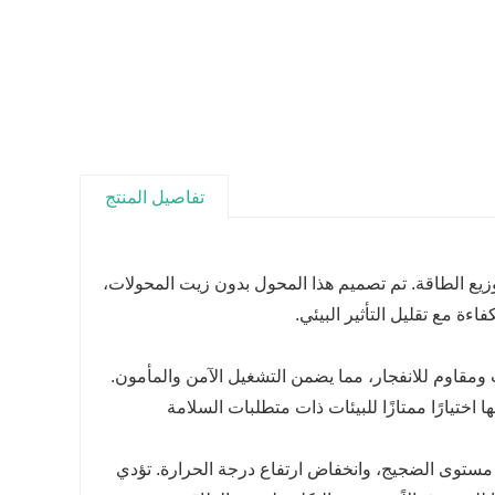
تفاصيل المنتج
ًا وموفرًا للطاقة لتوزيع الطاقة. تم تصميم هذا المحول بدون زيت المحولات،
ءة مع تقليل التأثير البيئي.
SCB18-800kV ليكون خاليًا من التلوث ومقاوم للانفجار، مما يضمن التشغيل الآمن والمأمون.
اختيارًا ممتازًا للبيئات ذات متطلبات السلامة
مستوى الضجيج، وانخفاض ارتفاع درجة الحرارة. تؤدي