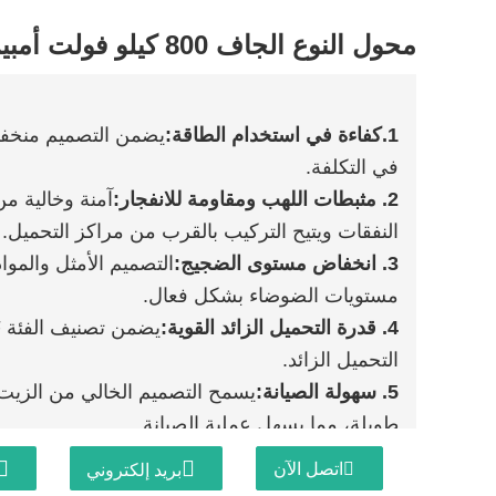
محول النوع الجاف 800 كيلو فولت أمبير
1.
كفاءة في استخدام الطاقة
:
يضمن التصميم منخفض 
في التكلفة.
2. مثبطات اللهب ومقاومة للانفجار:
آمنة وخالية من
النفقات ويتيح التركيب بالقرب من مراكز التحميل.
3. انخفاض مستوى الضجيج:
التصميم الأمثل والموا
مستويات الضوضاء بشكل فعال.
4. قدرة التحميل الزائد القوية:
التحميل الزائد.
5. سهولة الصيانة:
يسمح التصميم الخالي من الزيت ب
طويلة، مما يسهل عملية الصيانة.
6. الضميمة دائمة:
غلاف قوي مع تبديد حرارة ممتاز
اتصل الآن
بريد إلكتروني