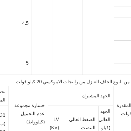
4.5
5
 النوع الجاف العازل من راتنجات الايبوكسي 20 كيلو فولت
تحت
الجهد المشترك
المق
المقدرة
خسارة مجموعة
الجهد
فولت
عدم التحميل
العالي
الضغط العالي
LV
(كيلوواط)
(ب)
(كيلو
التنصت
(KV)