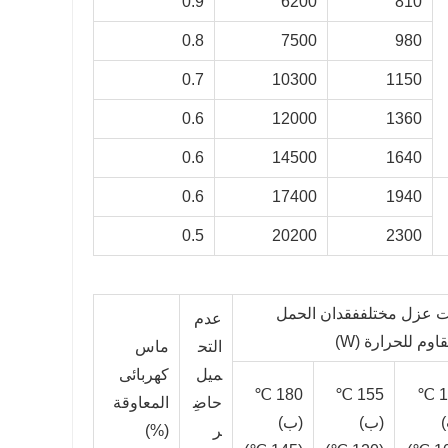
0.9
6200
810
0.8
7500
980
0.7
10300
1150
0.6
12000
1360
0.6
14500
1640
0.6
17400
1940
0.5
20200
2300
 عزل مختلف
فقدان الحمل
عدم
اوم للحرارة (W)
التح
ماس
ميل
كهربائى
180 ℃
155 ℃
130 ℃
حاضِ
المعاوقة
(ب)
(ب)
ر
(%)