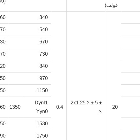
(100 ℃)
فولت)
160
340
870
540
330
670
770
730
220
840
850
970
650
1150
Dynl1
± 2x1.25 ٪ ± 5
460
1350
0.4
20
Yyn0
٪
450
1530
790
1750