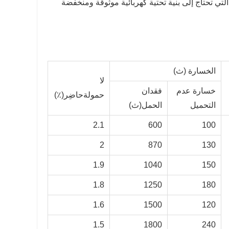
لتي تحتاج إلى بنية تحتية كهربائية موثوقة ومنخفضة
الخسارة (ث)
لا
خسارة عدم
فقدان
حمولة
حاضِر(٪)
التحميل
الحمل
(ث)
2.1
600
100
2
870
130
1.9
1040
150
1.8
1250
180
1.6
1500
120
1.5
1800
240