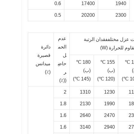
0.6
17400
1940
0.5
20200
2300
عدم
 عزل مختلف
فقدان الرتبة
الحم
دائرة
اوم للحرارة (W)
ل
قصيرة
180 ℃
155 ℃
130 ℃
حاضِ
ميدانس
(ب)
(ب)
ر
(٪)
(145 ℃)
(120 ℃)
٪)
((
2
1310
1230
1
1.8
2130
1990
1
1.6
2640
2470
2
1.6
3140
2940
2