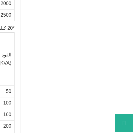
2000
2500
*20 كيلو فولت إيبوكسي-رنيع عزل محول جاف من النوع
القوة 
(KVA)
50
100
160
200