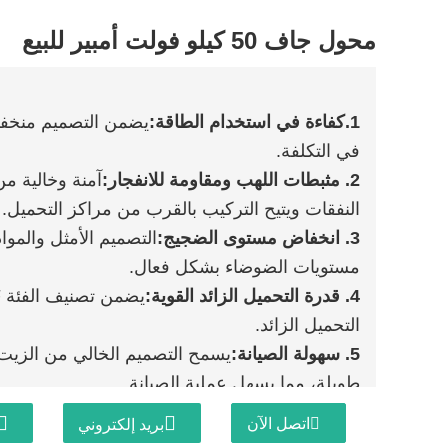
محول جاف 50 كيلو فولت أمبير للبيع
1.
كفاءة في استخدام الطاقة
:
يضمن التصميم منخفض 
في التكلفة.
2. مثبطات اللهب ومقاومة للانفجار:
آمنة وخالية من
النفقات ويتيح التركيب بالقرب من مراكز التحميل.
3. انخفاض مستوى الضجيج:
التصميم الأمثل والموا
مستويات الضوضاء بشكل فعال.
4. قدرة التحميل الزائد القوية:
التحميل الزائد.
5. سهولة الصيانة:
يسمح التصميم الخالي من الزيت ب
طويلة، مما يسهل عملية الصيانة.
6. الضميمة دائمة:
غلاف قوي مع تبديد حرارة ممتاز
اتصل الآن
بريد إلكتروني