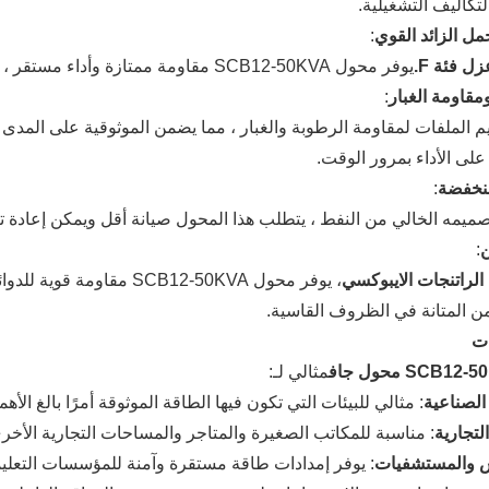
لتكاليف التشغيلية.
ل الزائد القوي
:
ل فئة F.
يوفر محول SCB12-50KVA مقاومة ممتازة وأداء مستقر ، حتى تحت الأحمال الثقيلة.
مقاومة الغبار
:
 الملفات لمقاومة الرطوبة والغبار ، مما يضمن الموثوقية على المدى الطو
لى الأداء بمرور الوقت.
نخفضة
:
ميمه الخالي من النفط ، يتطلب هذا المحول صيانة أقل ويمكن إعادة 
ن
:
الراتنجات الايبوكسي
، يوفر محول SCB12-50KVA مق
ن المتانة في الظروف القاسية.
ات
SCB1 محول جاف
مثالي لـ:
 الصناعية
: مثالي للبيئات التي تكون فيها الطاقة الموثوقة أمرًا بالغ الأهم
التجارية
: مناسبة للمكاتب الصغيرة والمتاجر والمساحات التجارية الأخر
 والمستشفيات
: يوفر إمدادات طاقة مستقرة وآمنة للمؤسسات التعليم