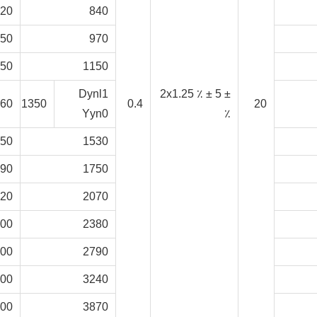
220
840
850
970
650
1150
Dynl1
± 2x1.25 ٪ ± 5
460
1350
0.4
20
Yyn0
٪
450
1530
790
1750
220
2070
800
2380
000
2790
400
3240
200
3870