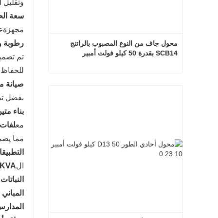
وتقليل ا
سعة الحم
مجهزة
عز
رطوبة و
محول جاف من النوع المصبوب بالراتنج 
SCB14 بقدرة 50 كيلو فولت أمبير
تم تصميم
للحفاظ ع
محول جاف من النوع المصبوب بالراتنج SCB14 بقدرة 50 كيلو فولت أمبير
صيانة م
بفضل تص
اتصل الآن
بناء متي
مع
لفات 
مما يضم
التطبيق
ال
2-50KVA
النباتات
المباني 
المدارس