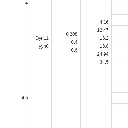
4
4.16
12.47
0.208
Dyn11
13.2
0.4
yyn0
13.8
0.6
24.94
34.5
4.5