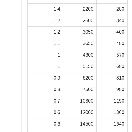
1.4
2200
280
1.2
2600
340
1.2
3050
400
1.1
3650
480
1
4300
570
1
5150
680
0.9
6200
810
0.8
7500
980
0.7
10300
1150
0.6
12000
1360
0.6
14500
1640