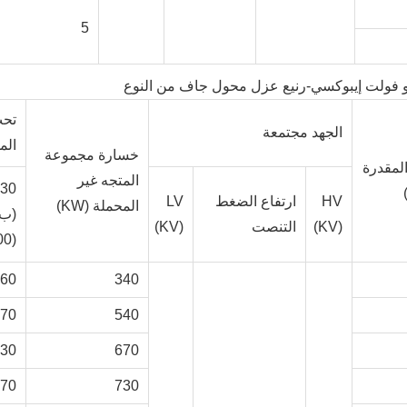
5
تحت
الجهد مجتمعة
المق
خسارة مجموعة
المقدرة
المتجه غير
HV
ارتفاع الضغط
LV
المحملة (KW)
(ب)
(KV)
التنصت
(KV)
(100 ℃)
160
340
870
540
330
670
770
730