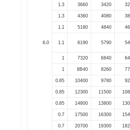
1.3
3660
3420
3
1.3
4360
4080
3
1.1
5180
4840
4
6.0
1.1
6190
5790
5
1
7320
6840
6
1
8B40
8260
7
0.85
10400
9780
9
0.85
12300
11500
10
0.85
14800
13800
13
0.7
17500
16300
15
0.7
20700
19300
18