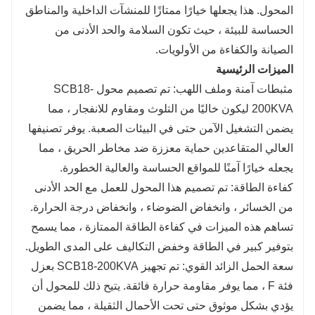
المحول. هذا يجعلها خيارًا ممتازًا للمنشآت الداخلية والمناطق
وتكوينات الأسلاك المرنة.
الحساسة للبيئة ، حيث تكون السلامة والحد الأدنى من
الصيانة والكفاءة من الأولويات.
الميزات الرئيسية
مثبطات آمنة وملف اللهب: تم ​​تصميم محول SCB18-
200KVA ليكون خاليًا من التلوث ومقاوم للانفجار ، مما
يضمن التشغيل الآمن حتى في البيئات الصعبة. يوفر تصنيفها
العالي المتقاعدين حماية معززة ضد مخاطر الحريق ، مما
يجعله خيارًا آمنًا للمواقع الحساسة والعالية الخطورة.
كفاءة الطاقة: تم تصميم هذا المحول للعمل مع الحد الأدنى
من الخسائر ، وانخفاض الضوضاء ، وانخفاض درجة الحرارة.
تساهم هذه الميزات في كفاءة الطاقة الممتازة ، مما يسمح
بتوفير كبير في الطاقة وخفض التكاليف على المدى الطويل.
سعة الحمل الزائد القوي: تم تجهيز SCB18-200KVA بعزل
فئة F ، مما يوفر مقاومة حرارة فائقة. يتيح ذلك للمحول أن
يؤدي بشكل موثوق حتى تحت الأحمال الثقيلة ، مما يضمن