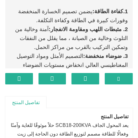
1.
كفاءة الطاقة
:
يضمن تصميم الخسارة المنخفضة
وفورات كبيرة في الطاقة وكفاءة التكلفة.
2. مثبطات اللهب ومقاومة الانفجار:
آمنة وخالية من
التلوث وخالية من الصيانة ، مما يقلل من النفقات
وتمكين التركيب بالقرب من مراكز الحمل.
3. ضوضاء منخفضة:
التصميم الأمثل ومواد التوصيل
المغناطيسي العالي انخفاض مستويات الضوضاء
بشكل فعال.
4. القدرة الزائدة القوية:
يضمن تصنيف الفئة F
مقاومة حرارة ممتازة وأداء موثوق به تحت التحميل
الزائد.
تفاصيل المنتج
5. الصيانة السهلة:
يسمح التصميم الخالي من النفط
تفاصيل المنتج
بإعادة التحسين بعد الإغلاق على المدى الطويل ، مما
يعد المحول الجاف SCB18-200KVA حلاً موثوقًا للغاية وآمنًا
يؤدي إلى تبسيط الصيانة.
وفعالًا للطاقة مصمم لتوزيع الطاقة دون الحاجة إلى زيت
6. العلبة المتينة:
غلاف قوي مع تبديد حراري ممتاز