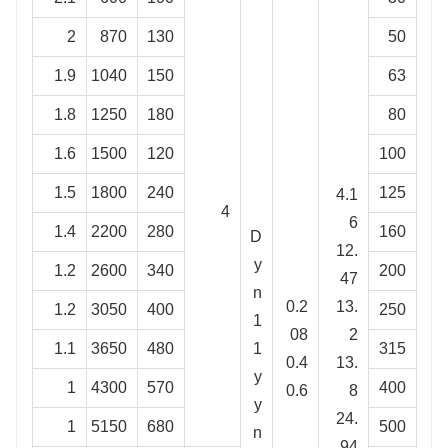
2
870
130
50
1.9
1040
150
63
1.8
1250
180
80
1.6
1500
120
100
1.5
1800
240
125
4.1
4
6
1.4
2200
280
160
D
12.
y
1.2
2600
340
200
47
n
0.2
13.
1.2
3050
400
250
1
08
2
1.1
3650
480
1
315
0.4
13.
y
1
4300
570
400
0.6
8
y
24.
1
5150
680
500
n
94