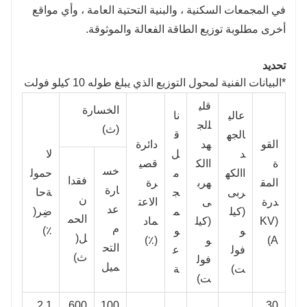
في المجمعات السكنية ، والبنية التحتية العامة ، وأي مواقع
أخرى مطلوبة توزيع الطاقة الفعالة والموثوقة.
تحديد
*البيانات الفنية لمحول التوزيع الذي يبلغ طوله 10 كيلو فولت
قلي
الخسارة
عالي
نا
ل
الج
(ث)
الجه
ق
القو
هد
دائرة
د
ل
لا
ة
االك
قصي
خس
االكه
م
حمول
فقدا
المق
هرب
رة
ارة
ربى
ج
ة
حا
ن
درة
ى
الاعت
عد
(كيل
م
ضِر(
الحم
(KV
(كيل
ماد
م
و
و
٪)
ل
(
A)
و
(٪)
التح
فول
ع
ث)
فول
ميل
ت)
ة
ت)
2.1
600
100
30