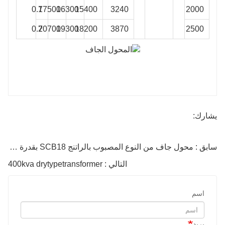
0.7
17500
16300
15400
3240
2000
0.7
20700
19300
18200
3870
2500
يشارك:
سابق : محول جاف من النوع المصبوب بالراتنج SCB18 بقدرة 125 كيلو فولت أمبير
التالي : 400kva drytypetransformer
اسم
بريد