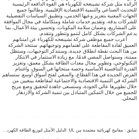
الرائدة مثل شركة تشينغخه للكهرباء هي القوة الدافعة الرئيسية
للتحديث الصناعي والتنمية الاقتصادية الإقليمية. وطالبوا جميع
الجهات المعنية بتعزيز وعيها الخدمي، وتطبيق السياسات التفضيلية
للشركات بدقة، وتقديم خدمات شاملة ومتكاملة في مجال الموافقة
على المشاريع، وضمان سلامة المكونات، وتحسين بيئة الأعمال، بما
يدعم الشركات بشكل كامل لتنمو وتتطور وتتقدم.
أعرب جميع موظفي شركة تشينغخه للكهرباء عن امتنانهم
العميق لقادة المقاطعة على اهتمامهم وتوجيهاتهم. ستتخذ الشركة
من هذا البحث نقطة انطلاق جديدة، وستتذكر التوجيهات، وستظل
ممتنة، وستواصل المضي قدمًا، مع زيادة الاستثمار في الابتكار
التكنولوجي، وتطوير مجال معدات الطاقة بشكل معمق، وتعزيز
القدرة التنافسية الأساسية وحصة منتجاتها في السوق، واغتنام
الفرص الجديدة في هذا القطاع، والسعي لفتح أسواق أوسع. ستساهم
الشركة في التنمية الاقتصادية والاجتماعية لمقاطعة بينغيين من
خلال تطويرها عالي الجودة، وستسعى جاهدة لتحقيق وضع مربح
للجميع من خلال التمكين المتبادل بين تنمية الشركة والازدهار
المحلي.
سابق : مفاتيح كهربائية معتمدة من UL: الدليل الأمثل لتوزيع الطاقة الكهربائية منخفضة الجهد بشكل آمن ومتوافق مع المعايير في أسواق أمريكا الشمالية