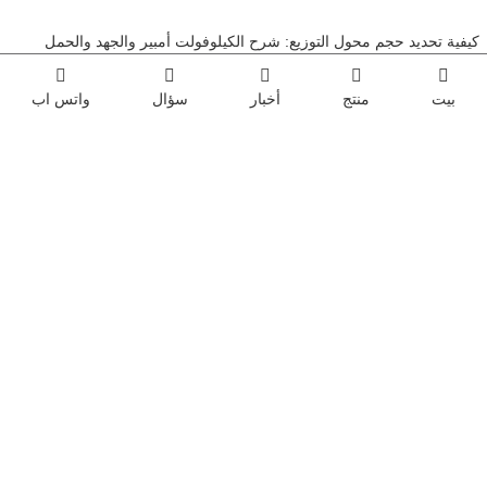
كيفية تحديد حجم محول التوزيع: شرح الكيلوفولت أمبير والجهد والحمل
محولات من النوع الجاف مقابل المحولات المغمورة بالزيت: كيفية اختيار النوع المناسب لمشروعك
بيت
منتج
أخبار
سؤال
واتس اب
تقدم QH-Power خدمة استبدال سريعة في الموقع لمحول العزل الجاف المعتمد من UL في مصنع البطاريات في كاليفورنيا
تشينغهي للكهرباء تستضيف تبادل تقنيات المحولات لدفع الابتكار الصناعي
الصيف يجلب البرودة، والاهتمام يدفئ القلب | شركة جينان تشينغهي للكهرباء توزع شاي الوقاية من ضربة الشمس على جميع الموظفين
كينغه الكهربائية
مع الجودة العالية والأسعار المعقولة والخدمة في الوقت المناسب،
نحن نقدم المنتجات والخدمات الأكثر مرضية لعملائنا!
اتصل بنا
مبيعات الصين:
السيدة صن
هاتف:
+8618866892087