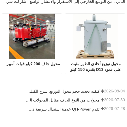
التالي : من التوسع الخارجي إلى الاستقرار والانتشار الواسع | شاركت شركة جينان تشينغخه للكهرباء في تنظيم مؤتمر معدات الطاقة الخارجية، مما يُظهر القوة الجوهرية للعولمة
محول توزيع أحادي الطور مثبت 
محول جاف 200 كيلو فولت أمبير
على عمود D13 بقدرة 150 كيلو 
فولت أمبير
2026-08-04
كيفية تحديد حجم محول التوزيع: شرح الكيلوفولت أمبير والجهد والحمل
2026-07-30
محولات من النوع الجاف مقابل المحولات المغمورة بالزيت: كيفية اختيار النوع المناسب لمشروعك
2026-07-28
تقدم QH-Power خدمة استبدال سريعة في الموقع لمحول العزل الجاف المعتمد من UL في مصنع البطاريات في كاليفورنيا