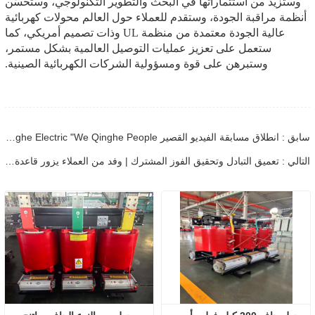
وستزيد من استثماراتها في البحث والتطوير التكنولوجي، وستحسّن
أنظمة مراقبة الجودة، وستقدم للعملاء حول العالم محولات كهربائية
عالية الجودة معتمدة من منظمة UL وذات تصميم أمريكي، كما
ستعمل على تعزيز عمليات التوصيل العالمية بشكل مستمر،
وستبرهن على قوة ومسؤولية الشركات الكهربائية الصينية.
سابق : انطلاق مسابقة الفيديو القصير Jinan Qinghe Electric "We Qinghe People"| الصور الحية لمصانع المحولات تثبت قوة الشركة
التالي : تعميق التبادل وتحقيق الفوز المشترك | وفد من العملاء يزور قاعدة إنتاج جينان تشينغهي للكهرباء