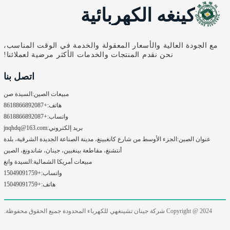
كينغه الكهربائية
مع الجودة العالية والأسعار المعقولة والخدمة في الوقت المناسب،
نحن نقدم المنتجات والخدمات الأكثر مرضية لعملائنا!
اتصل بنا
مبيعات الصين:
السيدة صن
هاتف:
+8618866892087
واتساب:
+8618866892087
بريد إلكتروني:
jnqhdq@163.com
عنوان الصين:
الجزء الأوسط من شارع كانغبينغ، مدينة الصناعة الجديدة الشرقية، بلدة
أنتشنغ، مقاطعة بينغيين، جينان، شاندونغ، الصين
مبيعات أمريكا الشمالية:
السيدة وانغ
واتساب:
+15049091759
هاتف:
+15049091759
Copyright @ 2024
شركة جينان تشينغهي للكهرباء المحدودة جميع الحقوق محفوظة.